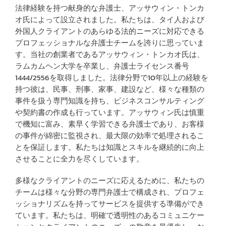
法律経験を持つ献身的な弁護士、アッサウィン・トンカ
オ氏によって設立されました。私たちは、タイ人および
外国人クライアントのあらゆる法的ニーズに対応できる
プロフェッショナルな弁護士チームを誇りに思っていま
す。当社の創業者であるアッサウィン・トンカオ氏は、
ラムカムヘン大学を卒業し、弁護士ライセンス番号
1444/2556を取得しました。法律分野で10年以上の経験を
持つ彼は、民事、刑事、家事、建設など、様々な種類の
事件を扱う専門知識を持ち、ビジネスコンサルティング
や契約書の作成も行っています。アッサウィン氏は慎重
で機知に富み、素早く学習できる弁護士であり、お客様
の事件が綿密に監視され、最大限の効率で処理されるこ
とを保証します。私たちは知識とスキルを継続的に向上
させることに全力を尽くしています。
多様なクライアントのニーズに応えるために、私たちの
チームは様々な分野の専門弁護士で構成され、プロフェ
ッショナリズムを持ってサービスを提供する準備ができ
ています。私たちは、明確で透明性のあるコミュニケー